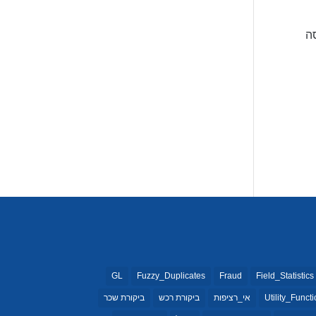
ה
GL
Fuzzy_Duplicates
Fraud
Field_Statistics
Utility_Funct
אי_רציפות
ביקורת רכש
ביקורת שכר