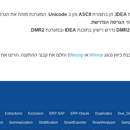
IDEA
, הן בתצורת
ASCII
והן ב
Unicode
. המערכת מזהה את הגרס
י
הגרסה הנדרשת.
DMR2
נדרש רישיון בתוכנת
IDEA
ובמערכת
DMR2.
Winrar
או
Winzip
) וחלצו את קבצי ההתקנה. הריצו את
Extractions
Exclusion
ERP-SAP
ERP-Oracle
Duplicates
Due_Di
ion
Summarization
Stratification
SmartExporter
SmartAnalyzer
Samp