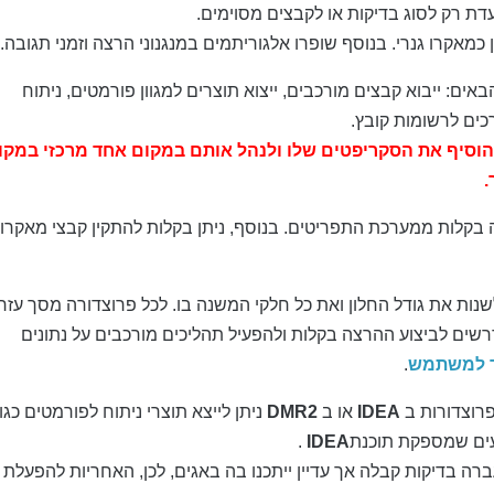
עדת רק לסוג בדיקות או לקבצים מסוימים.
אקרו גנרי. בנוסף שופרו אלגוריתמים במנגנוני הרצה וזמני תגובה.
 בנושאים הבאים: ייבוא קבצים מורכבים, ייצוא תוצרים למגוון פורמטים, ניתוח
כים לרשומות קובץ.
יכולת משתמש להוסיף את הסקריפטים שלו ולנהל אותם במקום אחד מרכזי במק
.
 בקלות ממערכת התפריטים. בנוסף, ניתן בקלות להתקין קבצי מאקרו
ות את גודל החלון ואת כל חלקי המשנה בו. לכל פרוצדורה מסך עזר
ם לביצוע ההרצה בקלות ולהפעיל תהליכים מורכבים על נתונים
ך למשתמש
.
פרוצדורות ב
IDEA
או ב
DMR2
ניתן לייצא תוצרי ניתוח לפורמטים כגון
ם שמספקת תוכנת
IDEA
.
ה בדיקות קבלה אך עדיין ייתכנו בה באגים, לכן, האחריות להפעלת 