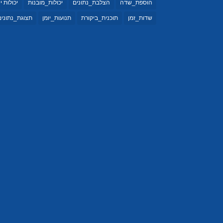
הוספת_שדה
הצלבת_נתונים
יכולות_מובנות
יכולות י
שדות_זמן
תוכנית_ביקורת
תנועות_יומן
תצוגת_נתונים