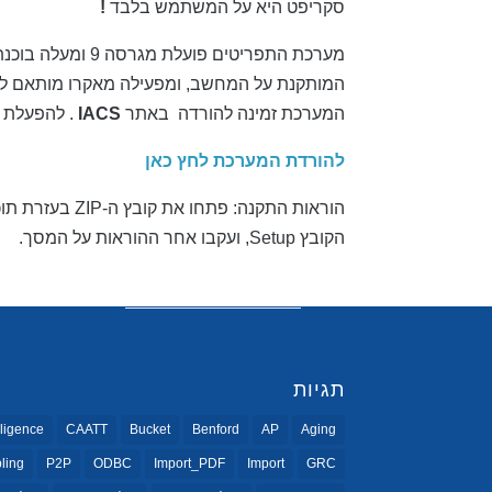
סקריפט היא על המשתמש בלבד
!
מערכת התפריטים פועלת מגרסה 9 ומעלה בוכנת
המותקנת על המחשב, ומפעילה מאקרו מותאם לפ
המערכת זמינה להורדה באתר
IACS
. להפעלת
להורדת המערכת לחץ כאן
הוראות התקנה: פתחו את קובץ ה-ZIP בעזרת תוכנת כיווץ (כגון
הקובץ Setup, ועקבו אחר ההוראות על המסך.
תגיות
ligence
CAATT
Bucket
Benford
AP
Aging
ling
P2P
ODBC
Import_PDF
Import
GRC