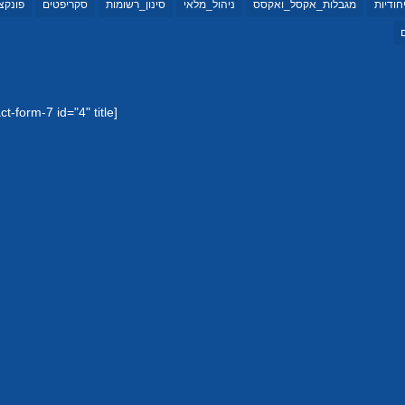
יחודיות
מגבלות_אקסל_ואקסס
ניהול_מלאי
סינון_רשומות
סקריפטים
פונקצי
[contact-form-7 id="4" title="טופס יצירת קשר 1"]