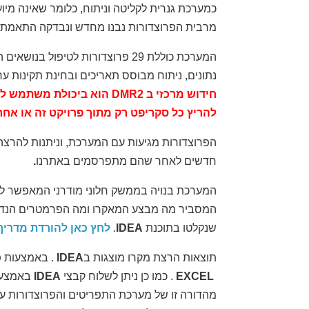
כמערכת גנרית לקליטה וניתוח, כלומר שאינה מיו
מרבית הפרוצדורות נבנו מחדש ונבדקה התאמתן כמ
המערכת כוללת 29 פרוצדורות לטיפול
נתונים, ניתוח מבוסס תאריכים ובחינת תקינות ער
חידוש מרכזי ב DMR2 הוא ב
להריץ כל סקריפט רק מתוך פרויקט זה או אחר
הפרוצדורות מגיעות עם המערכת, וניתנות להרצה
חדשים לאחר שהם מתפרסמים באתרנו
.
המערכת בנויה בממשק חלוני מודרני המאפשר לשנ
המסביר מה מבצע המאקרו ומה הפרמטרים הנדרשי
שנקלטו בתוכנת
IDEA
.
לחץ כאן להורדת מדרי
תוצאות הרצת מקרו מוצגות ב
IDEA
. באמצעות 
EXCEL
. כמו כן ניתן לשלוח קבצי
IDEA
באמצעי
מהדורה זו של מערכת התפריטים והפרוצדורות עבר