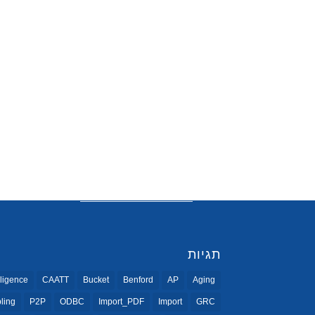
תגיות
ligence
CAATT
Bucket
Benford
AP
Aging
ling
P2P
ODBC
Import_PDF
Import
GRC