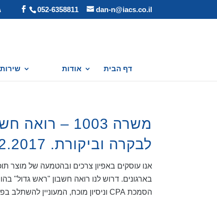
dan-n@iacs.co.il
052-6358811
ג
דף הבית
אודות
שירותי
משרה 1003 – ר
לבקרה וביקורת. 20.12.2017
בארגונים. דרוש לנו רואה חשבון "ראש גדול" בהוב
הסמכת CPA וניסיון מוכח, המעוניין להשתלב בפעילויותינו,...