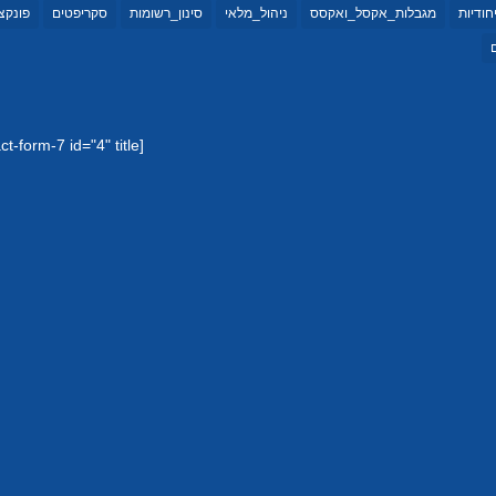
יחודיות
מגבלות_אקסל_ואקסס
ניהול_מלאי
סינון_רשומות
סקריפטים
פונקצי
[contact-form-7 id="4" title="טופס יצירת קשר 1"]