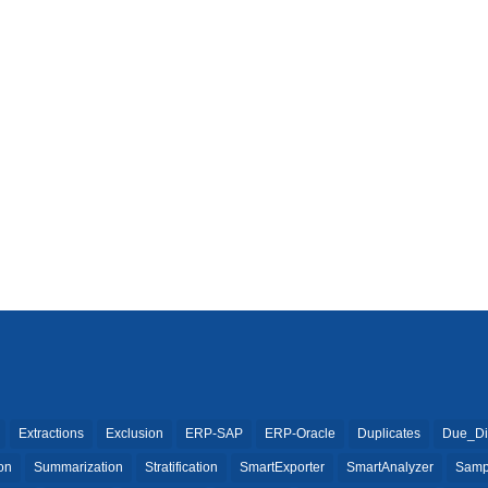
Extractions
Exclusion
ERP-SAP
ERP-Oracle
Duplicates
Due_Di
ion
Summarization
Stratification
SmartExporter
SmartAnalyzer
Samp