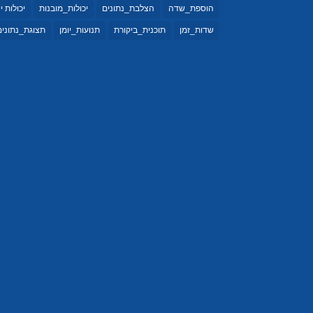
הוספת_שדה
הצלבת_נתונים
יכולות_מובנות
יכולות י
שדות_זמן
תוכנית_ביקורת
תנועות_יומן
תצוגת_נתונים