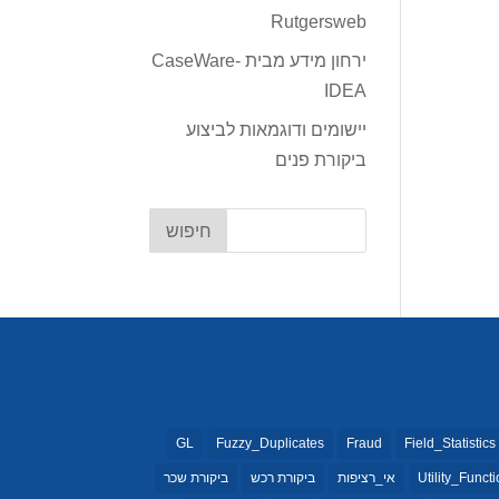
Rutgersweb
ירחון מידע מבית CaseWare-
IDEA
יישומים ודוגמאות לביצוע
ביקורת פנים
GL
Fuzzy_Duplicates
Fraud
Field_Statistics
Utility_Funct
אי_רציפות
ביקורת רכש
ביקורת שכר