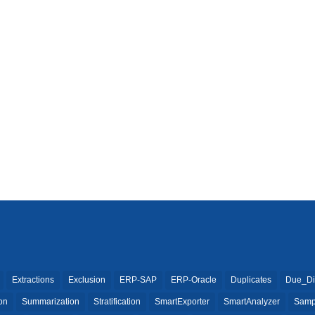
Extractions
Exclusion
ERP-SAP
ERP-Oracle
Duplicates
Due_Di
ion
Summarization
Stratification
SmartExporter
SmartAnalyzer
Samp