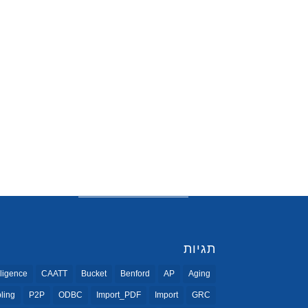
תגיות
ligence
CAATT
Bucket
Benford
AP
Aging
ling
P2P
ODBC
Import_PDF
Import
GRC