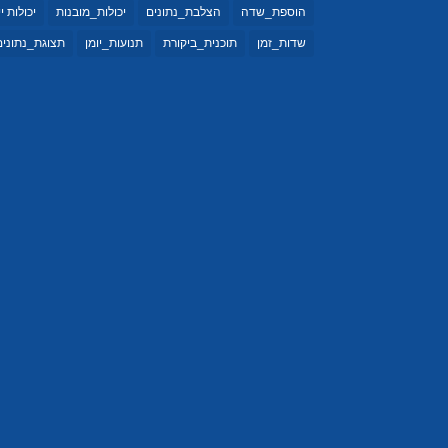
הוספת_שדה
הצלבת_נתונים
יכולות_מובנות
יכולות י
שדות_זמן
תוכנית_ביקורת
תנועות_יומן
תצוגת_נתונים