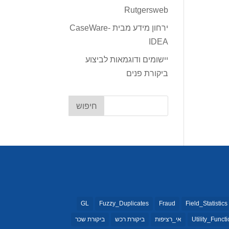
Rutgersweb
ירחון מידע מבית CaseWare-
IDEA
יישומים ודוגמאות לביצוע
ביקורת פנים
GL
Fuzzy_Duplicates
Fraud
Field_Statistics
Utility_Funct
אי_רציפות
ביקורת רכש
ביקורת שכר