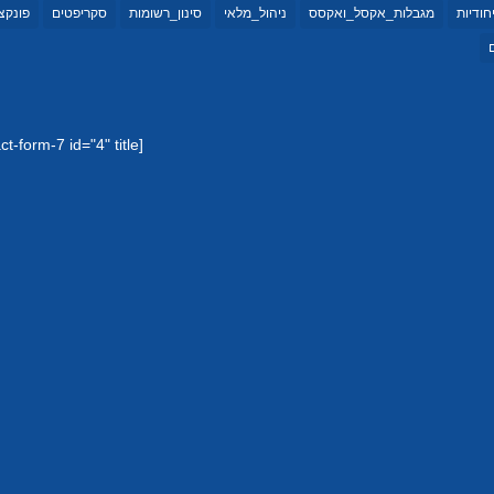
יחודיות
מגבלות_אקסל_ואקסס
ניהול_מלאי
סינון_רשומות
סקריפטים
פונקצי
[contact-form-7 id="4" title="טופס יצירת קשר 1"]