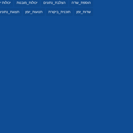
הוספת_שדה
הצלבת_נתונים
יכולות_מובנות
יכולות י
שדות_זמן
תוכנית_ביקורת
תנועות_יומן
תצוגת_נתונים