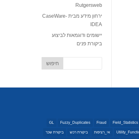
Rutgersweb
ירחון מידע מבית CaseWare-
IDEA
יישומים ודוגמאות לביצוע
ביקורת פנים
GL
Fuzzy_Duplicates
Fraud
Field_Statistics
Utility_Funct
אי_רציפות
ביקורת רכש
ביקורת שכר