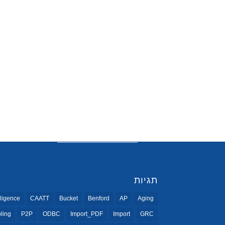
תגיות
ligence
CAATT
Bucket
Benford
AP
Aging
ling
P2P
ODBC
Import_PDF
Import
GRC