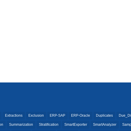
Extractions
Exclusion
ERP-SAP
ERP-Oracle
Duplicates
Due_Di
ion
Summarization
Stratification
SmartExporter
SmartAnalyzer
Samp